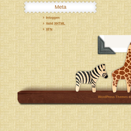
Meta
Inloggen
Valid
XHTML
XFN
WordPress Themes
d