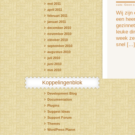
mei 2011
cats:
Geen c
april 2011
Wij zijn
februari 2011
een heer
januari 2011
gezinnet
december 2010
leuke d
november 2010
week ze
oktober 2010
snel […]
september 2010
augustus 2010
juli 2010
juni 2010
mei 2010
Koppelingenblok
Development Blog
Documentation
Plugins
Suggest Ideas
Support Forum
Themes
WordPress Planet