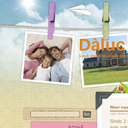
Dàluc
Leuk dat je mijn site bez
Weer naa
cats:
Geen c
Sinds 2 
was ook 