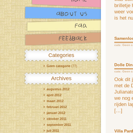
brilletje
weer voo
is het n
Samenloo
cats:
Geen c
Categories
Dolle Di
Geen categorie
(77)
cats:
Geen c
Archives
Ook dit 
met de D
augustus 2012
Julianat
april 2012
we nog 
maart 2012
rijden l
februari 2012
[…]
januari 2012
oktober 2011
september 2011
Villa Par
juli 2011