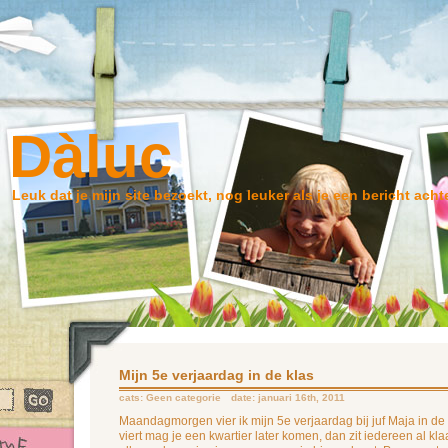
Dàluc
Leuk dat je mijn site bezoekt, nog leuker als je een bericht achte
Mijn 5e verjaardag in de klas
cats:
Geen categorie
date: januari 16th, 2011
Maandagmorgen vier ik mijn 5e verjaardag bij juf Maja in de k
viert mag je een kwartier later komen, dan zit iedereen al kl