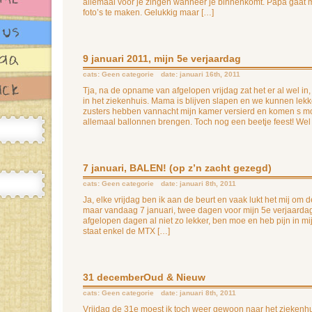
allemaal voor je zingen wanneer je binnenkomt. Papa gaat m
foto’s te maken. Gelukkig maar […]
9 januari 2011, mijn 5e verjaardag
cats:
Geen categorie
date: januari 16th, 2011
Tja, na de opname van afgelopen vrijdag zat het er al wel in,
in het ziekenhuis. Mama is blijven slapen en we kunnen lekke
zusters hebben vannacht mijn kamer versierd en komen s mo
allemaal ballonnen brengen. Toch nog een beetje feest! Wel 
7 januari, BALEN! (op z’n zacht gezegd)
cats:
Geen categorie
date: januari 8th, 2011
Ja, elke vrijdag ben ik aan de beurt en vaak lukt het mij om
maar vandaag 7 januari, twee dagen voor mijn 5e verjaardag 
afgelopen dagen al niet zo lekker, ben moe en heb pijn in m
staat enkel de MTX […]
31 decemberOud & Nieuw
cats:
Geen categorie
date: januari 8th, 2011
Vrijdag de 31e moest ik toch weer gewoon naar het ziekenh