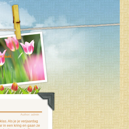
r laat.
Author: admin
las. Als je je verjaardag
aar in een kring en gaan ze