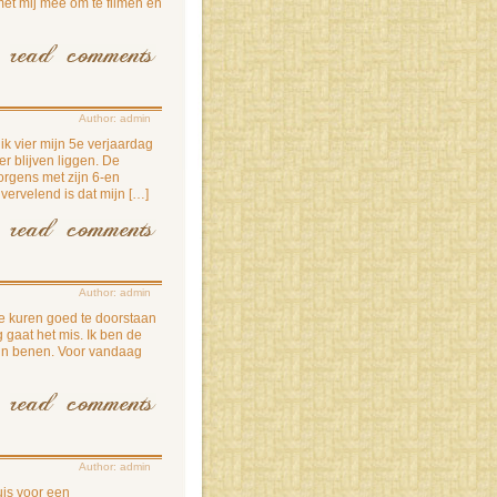
et mij mee om te filmen en
Author: admin
 ik vier mijn 5e verjaardag
r blijven liggen. De
rgens met zijn 6-en
vervelend is dat mijn […]
Author: admin
 de kuren goed te doorstaan
gaat het mis. Ik ben de
ijn benen. Voor vandaag
Author: admin
uis voor een