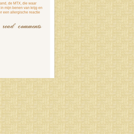
and, de MTX, die waar
n in mijn benen van krijg en
er een allergische reactie