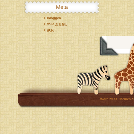
Meta
Inloggen
Valid
XHTML
XFN
WordPress Themes
d