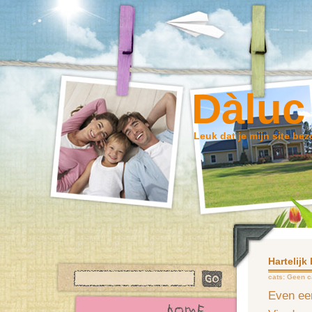
Dàluc
Leuk dat je mijn site bez
Hartelij
cats:
Geen c
Even een