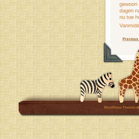
gewoon d
dagen na
nu toe h
Vanmidd
Previous
WordPress Themes
d