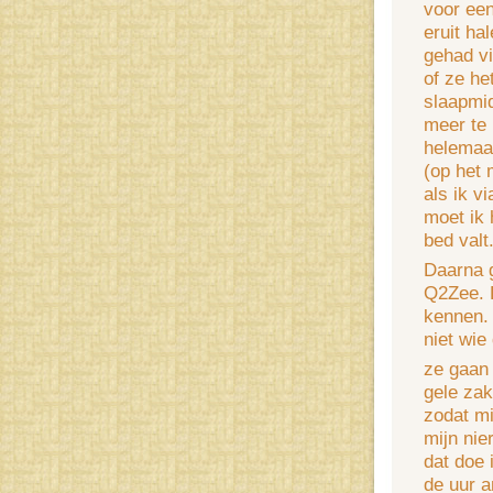
voor een
eruit ha
gehad vi
of ze he
slaapmid
meer te 
helemaal
(op het 
als ik v
moet ik 
bed valt
Daarna g
Q2Zee. D
kennen. 
niet wie 
ze gaan 
gele zak
zodat mi
mijn nie
dat doe 
de uur a