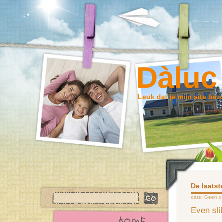
Dàluc
Leuk dat je mijn site bez
De laatst
cats:
Geen c
Even sl